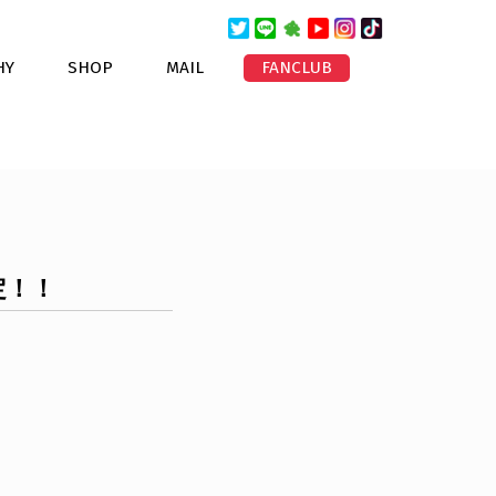
HY
SHOP
MAIL
FANCLUB
定！！