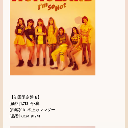
【初回限定盤 B】
[価格]1,713 円+税
[内容]CD+卓上カレンダー
[品番]KICM-91941