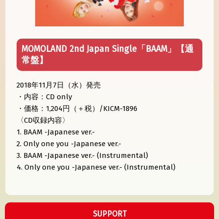
MOMOLAND 2nd Japan Single「BAAM」【通
常盤】
2018年11月7日（水）発売
・内容：CD only
・価格：1,204円（＋税）/KICM-1896
〈CD収録内容〉
1. BAAM -Japanese ver.-
2. Only one you -Japanese ver.-
3. BAAM -Japanese ver.- (Instrumental)
4. Only one you -Japanese ver.- (Instrumental)
SUPPORT