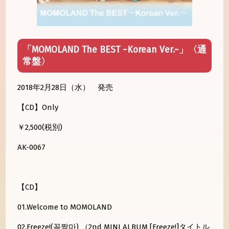
「MOMOLAND The BEST ~Korean Ver.~」〈通
常盤〉
2018年2月28日（水） 発売
【CD】Only
￥2,500(税別)
AK-0067
【CD】
01.Welcome to MOMOLAND
02.Freeze!(꼼짝마) （2nd MINI ALBUM [Freeze!]タイトル