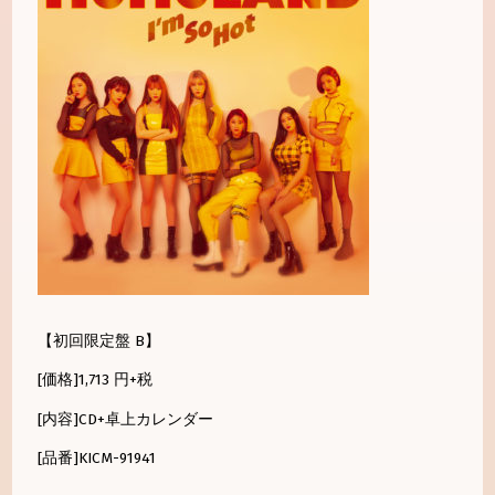
【初回限定盤 B】
[価格]1,713 円+税
[内容]CD+卓上カレンダー
[品番]KICM-91941