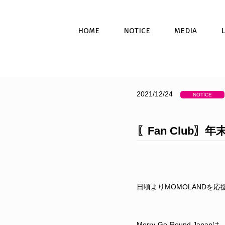
HOME
NOTICE
MEDIA
2021/12/24
NOTICE
〖Fan Club
日頃よりMOMOLANDを
Merry-Go-Round 