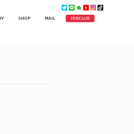
HY
SHOP
MAIL
FANCLUB
。