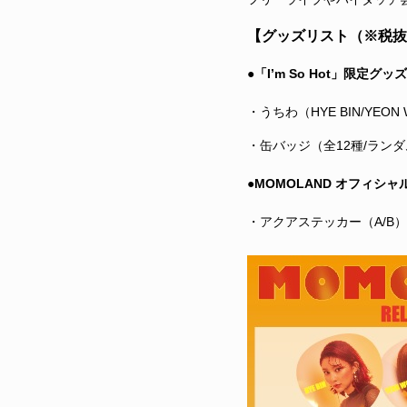
【グッズリスト（※税抜
●「I’m So Hot」限定グッズ
・うちわ（HYE BIN/YEON WO
・缶バッジ（全12種/ランダム
●MOMOLAND オフィシ
・アクアステッカー（A/B）各