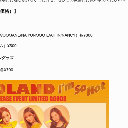
価格）】
O/JANE/NA YUN/JOO E/AH IN/NANCY）各¥800
）¥500
ャルグッズ
¥700